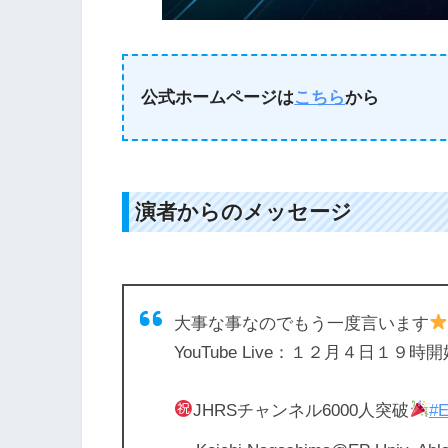
公式ホームページは
こちら
から
演者からのメッセージ
大事な事なのでもう一度言います
YouTube Live：１２月４日１９時開
JHRSチャンネル6000人突破
#