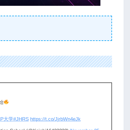
始
EP大学
#JHRS
https://t.co/JjrbWn4eJk