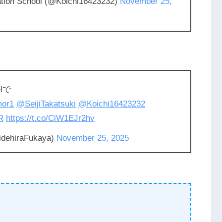
tion School (@Koichi16423232)
November 25,
lで
mor1
@SeijiTakatsuki
@Koichi16423232
R
https://t.co/CiW1EJr2hv
dehiraFukaya)
November 25, 2025